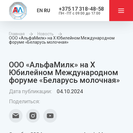
+375 17 318-48-58
EN
RU
ПН - ПТ с 09:00 до 17:00
Оборудование
Главная
Новость
ООО «АльфаМилк» на X Юбилейном Международном
форуме «Беларусь молочная»
Услуги
ООО «АльфаМилк» на X
Новости
Юбилейном Международном
форуме «Беларусь молочная»
О нас
Дата публикации:
04.10.2024
Поделиться:
Проекты
Контакты